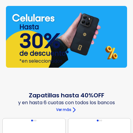
Hasta
Hasta
30%
18
de descuento*
cuotas
*en seleccionados
sin
interés*
Zapatillas hasta 40%OFF
y en hasta 6 cuotas con todos los bancos
Ver más