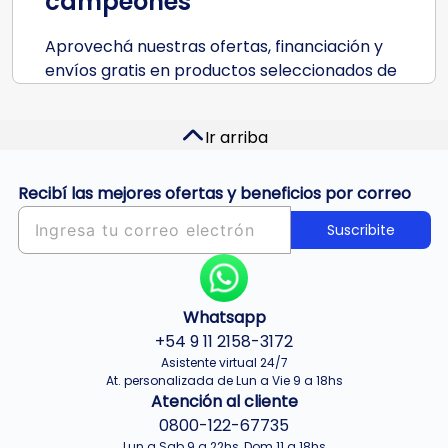
campeones
Aprovechá nuestras ofertas, financiación y
envíos gratis en productos seleccionados de
todas nuestras categorías. Comprá online o
en cualquiera de nuestras tiendas.
Ir arriba
Grandes ofertas en
tecnología,
Recibí las mejores ofertas y beneficios por correo
electrodomésticos, moda y
Suscribite
más
En Ofertas de campeones vas a encontrar
ofertas imperdibles en todas tus categorías
Whatsapp
favoritas. Desde celulares y televisores hasta
+54 9 11 2158-3172
electrodomésticos y muebles para renovar
Asistente virtual 24/7
tu hogar. Además, aprovechá increíbles
At. personalizada de Lun a Vie 9 a 18hs
Atención al cliente
descuentos en moda, calzado y mucho más.
0800-122-67735
Comprá con promos increíbles, en hasta 12
Lun a Sab 9 a 22hs, Dom 11 a 18hs