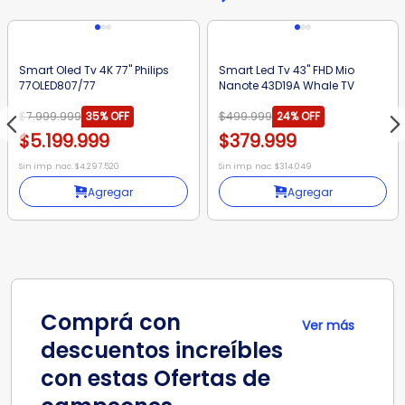
Smart Oled Tv 4K 77" Philips
Smart Led Tv 43" FHD Mio
77OLED807/77
Nanote 43D19A Whale TV
$7.999.999
35%
OFF
$499.999
24%
OFF
$5.199.999
$379.999
Sin imp. nac. $4.297.520
Sin imp. nac. $314.049
Agregar
Agregar
Comprá con
Ver más
descuentos increíbles
con estas Ofertas de