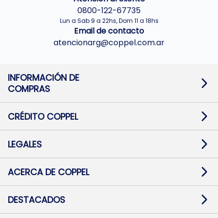
0800-122-67735
Lun a Sab 9 a 22hs, Dom 11 a 18hs
Email de contacto
atencionarg@coppel.com.ar
INFORMACIÓN DE
COMPRAS
Promociones bancarias
Cambios y devoluciones
Términos y condiciones
CRÉDITO COPPEL
Botón de arrepentimiento
Información al usuario financiero
Mapa de sitio
Información del crédito
Solicitar Crédito
LEGALES
Medios de Pago
Contacto
Pago Fácil Online
Quejas/Reclamos
Baja contratos
ACERCA DE COPPEL
Defensa al consumidor CABA
Mi Coppel Billetera
Nuestras Tiendas
Trabajá con Nosotros
DESTACADOS
Preguntas Frecuentes
Ropa
Zapatillas