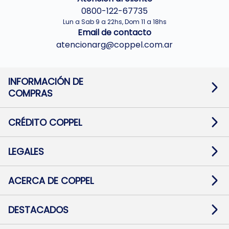
0800-122-67735
Lun a Sab 9 a 22hs, Dom 11 a 18hs
Email de contacto
atencionarg@coppel.com.ar
INFORMACIÓN DE
COMPRAS
Promociones bancarias
Cambios y devoluciones
Términos y condiciones
CRÉDITO COPPEL
Botón de arrepentimiento
Información al usuario financiero
Mapa de sitio
Información del crédito
Solicitar Crédito
LEGALES
Medios de Pago
Contacto
Pago Fácil Online
Quejas/Reclamos
Baja contratos
ACERCA DE COPPEL
Defensa al consumidor CABA
Mi Coppel Billetera
Nuestras Tiendas
Trabajá con Nosotros
DESTACADOS
Preguntas Frecuentes
Ropa
Zapatillas