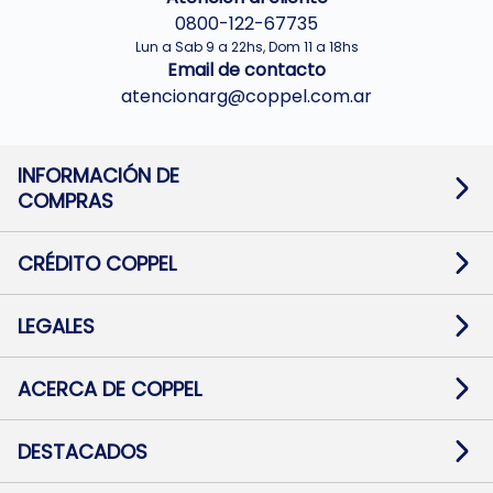
0800-122-67735
Lun a Sab 9 a 22hs, Dom 11 a 18hs
Email de contacto
atencionarg@coppel.com.ar
INFORMACIÓN DE
COMPRAS
Promociones bancarias
Cambios y devoluciones
Términos y condiciones
CRÉDITO COPPEL
Botón de arrepentimiento
Información al usuario financiero
Mapa de sitio
Información del crédito
Solicitar Crédito
LEGALES
Medios de Pago
Contacto
Pago Fácil Online
Quejas/Reclamos
Baja contratos
ACERCA DE COPPEL
Defensa al consumidor CABA
Mi Coppel Billetera
Nuestras Tiendas
Trabajá con Nosotros
DESTACADOS
Preguntas Frecuentes
Ropa
Zapatillas