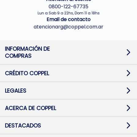
0800-122-67735
Lun a Sab 9 a 22hs, Dom 11 a 18hs
Email de contacto
atencionarg@coppel.com.ar
INFORMACIÓN DE
COMPRAS
Promociones bancarias
Cambios y devoluciones
Términos y condiciones
CRÉDITO COPPEL
Botón de arrepentimiento
Información al usuario financiero
Mapa de sitio
Información del crédito
Solicitar Crédito
LEGALES
Medios de Pago
Contacto
Pago Fácil Online
Quejas/Reclamos
Baja contratos
ACERCA DE COPPEL
Defensa al consumidor CABA
Mi Coppel Billetera
Nuestras Tiendas
Trabajá con Nosotros
DESTACADOS
Preguntas Frecuentes
Ropa
Zapatillas