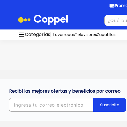
Promo
Promociones Bancarias
Crédi
Categorías
Conocé todos nuestros medios de pago
Lavarropas
Televisores
Zapatillas
Hasta
8 cu
Ver promos
muebles y
tu DNI!
¡Ahora co
Solicitá t
Recibí las mejores ofertas y beneficios por correo
Suscribite