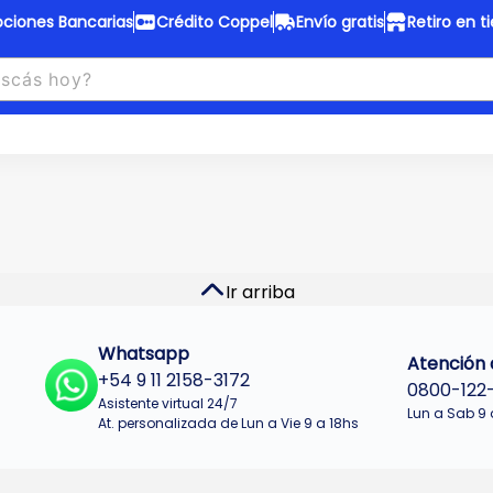
ciones Bancarias
Crédito Coppel
Envío gratis
Retiro en t
to Coppel
Envío gratis
otas fijas en ropa y 12 en
Desde
$150.000 a CABA y GB
 electrodomésticos.
¡Solo con
web.
No se realizan envios a Tu
n cuotas más bajas!
Misiones.
u Crédito
Ver productos
Ir arriba
Whatsapp
Atención a
+54 9 11 2158-3172
0800-122
Asistente virtual 24/7
Lun a Sab 9 
At. personalizada de Lun a Vie 9 a 18hs