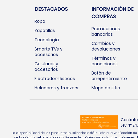
DESTACADOS
INFORMACIÓN DE
COMPRAS
Ropa
Promociones
Zapatillas
bancarias
Tecnología
Cambios y
Smarts TVs y
devoluciones
accesorios
Términos y
Celulares y
condiciones
accesorios
Botón de
Electrodomésticos
arrepentimiento
Heladeras y freezers
Mapa de sitio
Contrato
Ley N° 2
La disponibilidad de los productos publicados está sujeta a la verificación d
de la página web mencionada. En nuestra página web, algunas imágenes de pr