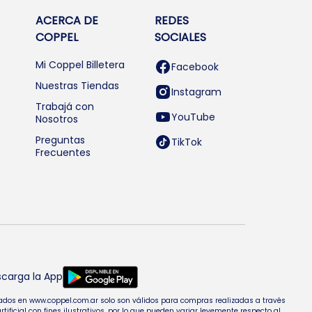
ACERCA DE
REDES
COPPEL
SOCIALES
Mi Coppel Billetera
Facebook
Nuestras Tiendas
Instagram
Trabajá con
YouTube
Nosotros
Preguntas
TikTok
Frecuentes
carga la App
entados en www.coppel.com.ar solo son válidos para compras realizadas a través
cial con fines ilustrativos, por lo que pueden variar levemente respecto al