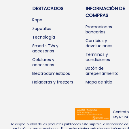
DESTACADOS
INFORMACIÓN DE
COMPRAS
Ropa
Promociones
Zapatillas
bancarias
Tecnología
Cambios y
Smarts TVs y
devoluciones
accesorios
Términos y
Celulares y
condiciones
accesorios
Botón de
Electrodomésticos
arrepentimiento
Heladeras y freezers
Mapa de sitio
Contrato
Ley N° 2
La disponibilidad de los productos publicados está sujeta a la verificación d
de la página web mencionada. En nuestra página web, algunas imágenes de pr