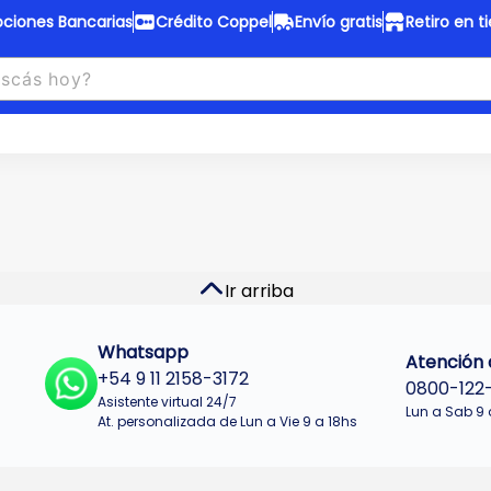
ciones Bancarias
Crédito Coppel
Envío gratis
Retiro en t
to Coppel
Envío gratis
otas fijas en ropa y 12 en
Desde
$150.000 a CABA y GB
 electrodomésticos.
¡Solo con
web.
No se realizan envios a Tu
n cuotas más bajas!
Misiones.
u Crédito
Ver productos
Ir arriba
Whatsapp
Atención a
+54 9 11 2158-3172
0800-122
Asistente virtual 24/7
Lun a Sab 9 
At. personalizada de Lun a Vie 9 a 18hs