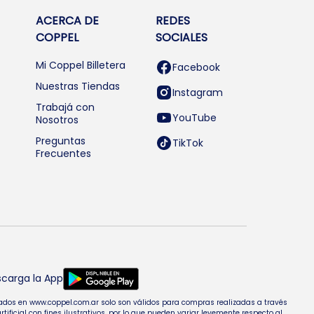
ACERCA DE
REDES
COPPEL
SOCIALES
Mi Coppel Billetera
Facebook
Nuestras Tiendas
Instagram
Trabajá con
YouTube
Nosotros
Preguntas
TikTok
Frecuentes
carga la App
entados en www.coppel.com.ar solo son válidos para compras realizadas a través
cial con fines ilustrativos, por lo que pueden variar levemente respecto al