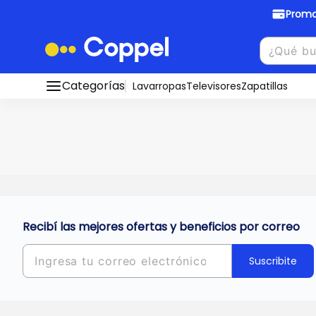
Promo
Promociones Bancarias
Crédi
Categorías
Conocé todos nuestros medios de pago
Lavarropas
Televisores
Zapatillas
Hasta
8 cu
Ver promos
muebles y
tu DNI!
¡Ahora co
Solicitá t
Recibí las mejores ofertas y beneficios por correo
Suscribite