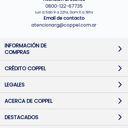
0800-122-67735
Lun a Sab 9 a 22hs, Dom 11 a 18hs
Email de contacto
atencionarg@coppel.com.ar
INFORMACIÓN DE
COMPRAS
Promociones bancarias
Cambios y devoluciones
Términos y condiciones
CRÉDITO COPPEL
Botón de arrepentimiento
Información al usuario financiero
Mapa de sitio
Información del crédito
Solicitar Crédito
LEGALES
Medios de Pago
Contacto
Pago Fácil Online
Quejas/Reclamos
Baja contratos
ACERCA DE COPPEL
Defensa al consumidor CABA
Mi Coppel Billetera
Nuestras Tiendas
Trabajá con Nosotros
DESTACADOS
Preguntas Frecuentes
Ropa
Zapatillas