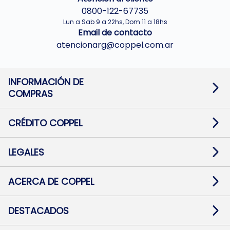
0800-122-67735
Lun a Sab 9 a 22hs, Dom 11 a 18hs
Email de contacto
atencionarg@coppel.com.ar
INFORMACIÓN DE
COMPRAS
Promociones bancarias
Cambios y devoluciones
Términos y condiciones
CRÉDITO COPPEL
Botón de arrepentimiento
Información al usuario financiero
Mapa de sitio
Información del crédito
Solicitar Crédito
LEGALES
Medios de Pago
Contacto
Pago Fácil Online
Quejas/Reclamos
Baja contratos
ACERCA DE COPPEL
Defensa al consumidor CABA
Mi Coppel Billetera
Nuestras Tiendas
Trabajá con Nosotros
DESTACADOS
Preguntas Frecuentes
Ropa
Zapatillas