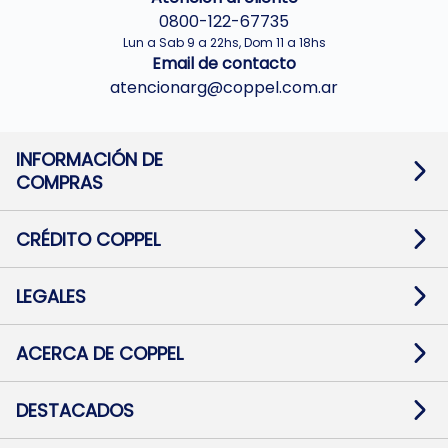
0800-122-67735
Lun a Sab 9 a 22hs, Dom 11 a 18hs
Email de contacto
atencionarg@coppel.com.ar
INFORMACIÓN DE
COMPRAS
Promociones bancarias
Cambios y devoluciones
Términos y condiciones
CRÉDITO COPPEL
Botón de arrepentimiento
Información al usuario financiero
Mapa de sitio
Información del crédito
Solicitar Crédito
LEGALES
Medios de Pago
Contacto
Pago Fácil Online
Quejas/Reclamos
Baja contratos
ACERCA DE COPPEL
Defensa al consumidor CABA
Mi Coppel Billetera
Nuestras Tiendas
Trabajá con Nosotros
DESTACADOS
Preguntas Frecuentes
Ropa
Zapatillas