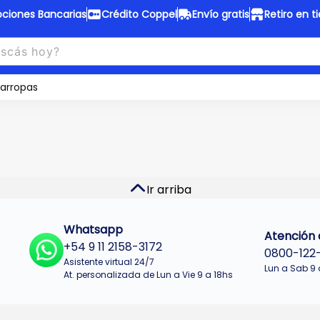
ciones Bancarias
Crédito Coppel
Envío gratis
Retiro en t
to Coppel
Envío gratis
otas fijas en ropa y 12 en
arropas
Desde
$150.000 a CABA y GB
 electrodomésticos.
¡Solo con
web.
No se realizan envios a Tu
n cuotas más bajas!
Misiones.
u Crédito
Ver productos
Ir arriba
Whatsapp
Atención a
+54 9 11 2158-3172
0800-122
Asistente virtual 24/7
Lun a Sab 9 
At. personalizada de Lun a Vie 9 a 18hs