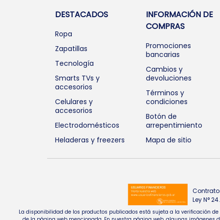
DESTACADOS
INFORMACIÓN DE
COMPRAS
Ropa
Promociones
Zapatillas
bancarias
Tecnología
Cambios y
Smarts TVs y
devoluciones
accesorios
Términos y
Celulares y
condiciones
accesorios
Botón de
Electrodomésticos
arrepentimiento
Heladeras y freezers
Mapa de sitio
Contrato
Ley N° 2
La disponibilidad de los productos publicados está sujeta a la verificación d
de la página web mencionada. En nuestra página web, algunas imágenes de pr