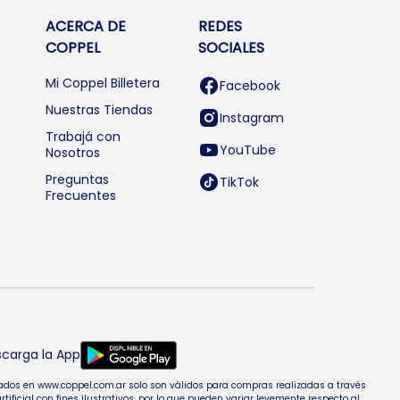
ACERCA DE
REDES
COPPEL
SOCIALES
Mi Coppel Billetera
Facebook
Nuestras Tiendas
Instagram
Trabajá con
YouTube
Nosotros
Preguntas
TikTok
Frecuentes
carga la App
entados en www.coppel.com.ar solo son válidos para compras realizadas a través
cial con fines ilustrativos, por lo que pueden variar levemente respecto al