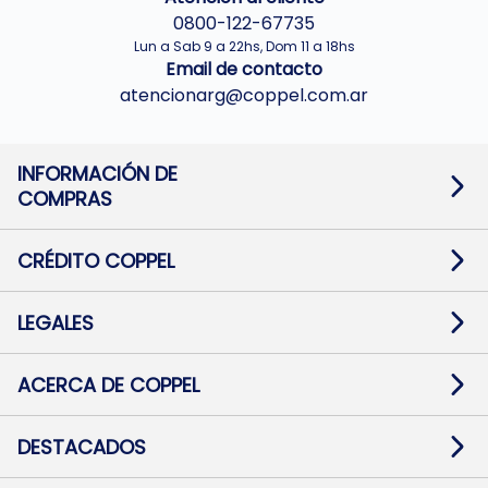
0800-122-67735
Lun a Sab 9 a 22hs, Dom 11 a 18hs
Email de contacto
atencionarg@coppel.com.ar
INFORMACIÓN DE
COMPRAS
Promociones bancarias
Cambios y devoluciones
Términos y condiciones
CRÉDITO COPPEL
Botón de arrepentimiento
Información al usuario financiero
Mapa de sitio
Información del crédito
Solicitar Crédito
LEGALES
Medios de Pago
Contacto
Pago Fácil Online
Quejas/Reclamos
Baja contratos
ACERCA DE COPPEL
Defensa al consumidor CABA
Mi Coppel Billetera
Nuestras Tiendas
Trabajá con Nosotros
DESTACADOS
Preguntas Frecuentes
Ropa
Zapatillas