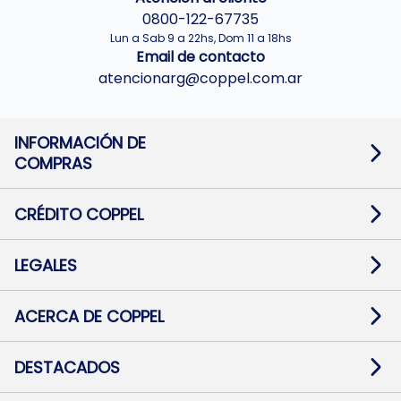
0800-122-67735
Lun a Sab 9 a 22hs, Dom 11 a 18hs
Email de contacto
atencionarg@coppel.com.ar
INFORMACIÓN DE
COMPRAS
Promociones bancarias
Cambios y devoluciones
Términos y condiciones
CRÉDITO COPPEL
Botón de arrepentimiento
Información al usuario financiero
Mapa de sitio
Información del crédito
Solicitar Crédito
LEGALES
Medios de Pago
Contacto
Pago Fácil Online
Quejas/Reclamos
Baja contratos
ACERCA DE COPPEL
Defensa al consumidor CABA
Mi Coppel Billetera
Nuestras Tiendas
Trabajá con Nosotros
DESTACADOS
Preguntas Frecuentes
Ropa
Zapatillas