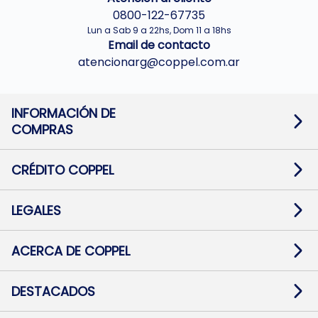
0800-122-67735
Lun a Sab 9 a 22hs, Dom 11 a 18hs
Email de contacto
atencionarg@coppel.com.ar
INFORMACIÓN DE
COMPRAS
Promociones bancarias
Cambios y devoluciones
Términos y condiciones
CRÉDITO COPPEL
Botón de arrepentimiento
Información al usuario financiero
Mapa de sitio
Información del crédito
Solicitar Crédito
LEGALES
Medios de Pago
Contacto
Pago Fácil Online
Quejas/Reclamos
Baja contratos
ACERCA DE COPPEL
Defensa al consumidor CABA
Mi Coppel Billetera
Nuestras Tiendas
Trabajá con Nosotros
DESTACADOS
Preguntas Frecuentes
Ropa
Zapatillas