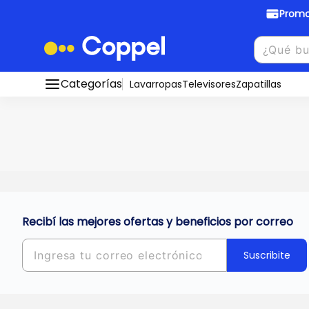
Promo
Promociones Bancarias
Crédi
Categorías
Conocé todos nuestros medios de pago
Lavarropas
Televisores
Zapatillas
Hasta
8 cu
Ver promos
muebles y
tu DNI!
¡Ahora co
Solicitá t
Recibí las mejores ofertas y beneficios por correo
Suscribite