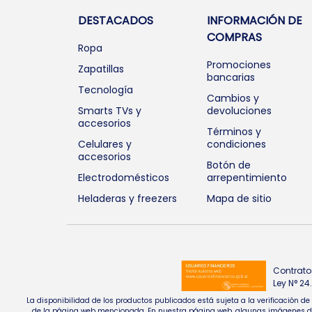
DESTACADOS
INFORMACIÓN DE
COMPRAS
Ropa
Promociones
Zapatillas
bancarias
Tecnología
Cambios y
Smarts TVs y
devoluciones
accesorios
Términos y
Celulares y
condiciones
accesorios
Botón de
Electrodomésticos
arrepentimiento
Heladeras y freezers
Mapa de sitio
Contrato
Ley N° 2
La disponibilidad de los productos publicados está sujeta a la verificación d
de la página web mencionada. En nuestra página web, algunas imágenes de pr