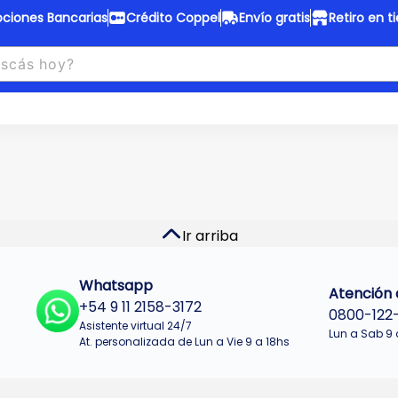
ciones Bancarias
Crédito Coppel
Envío gratis
Retiro en t
to Coppel
Envío gratis
otas fijas en ropa y 12 en
Desde
$150.000 a CABA y GB
 electrodomésticos.
¡Solo con
web.
No se realizan envios a Tu
n cuotas más bajas!
Misiones.
u Crédito
Ver productos
Ir arriba
Whatsapp
Atención a
+54 9 11 2158-3172
0800-122
Asistente virtual 24/7
Lun a Sab 9 
At. personalizada de Lun a Vie 9 a 18hs