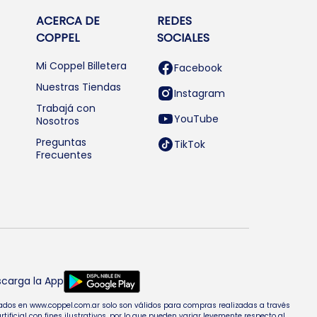
ACERCA DE
REDES
COPPEL
SOCIALES
Mi Coppel Billetera
Facebook
Nuestras Tiendas
Instagram
Trabajá con
YouTube
Nosotros
Preguntas
TikTok
Frecuentes
carga la App
entados en www.coppel.com.ar solo son válidos para compras realizadas a través
cial con fines ilustrativos, por lo que pueden variar levemente respecto al