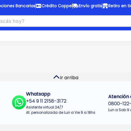
ciones Bancarias
Crédito Coppel
Envío gratis
Retiro en t
to Coppel
Envío gratis
otas fijas en ropa y 12 en
Desde
$150.000 a CABA y GB
 electrodomésticos.
¡Solo con
web.
No se realizan envios a Tu
n cuotas más bajas!
Misiones.
u Crédito
Ver productos
Ir arriba
Whatsapp
Atención a
+54 9 11 2158-3172
0800-122
Asistente virtual 24/7
Lun a Sab 9 
At. personalizada de Lun a Vie 9 a 18hs