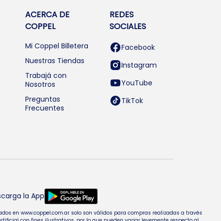
ACERCA DE
REDES
COPPEL
SOCIALES
Mi Coppel Billetera
Facebook
Nuestras Tiendas
Instagram
Trabajá con
YouTube
Nosotros
Preguntas
TikTok
Frecuentes
carga la App
entados en www.coppel.com.ar solo son válidos para compras realizadas a través
cial con fines ilustrativos, por lo que pueden variar levemente respecto al