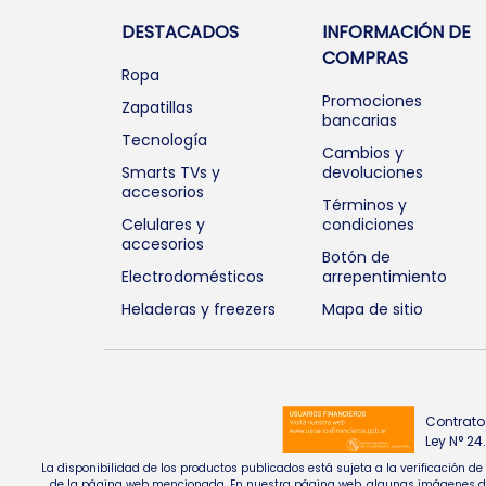
DESTACADOS
INFORMACIÓN DE
COMPRAS
Ropa
Promociones
Zapatillas
bancarias
Tecnología
Cambios y
Smarts TVs y
devoluciones
accesorios
Términos y
Celulares y
condiciones
accesorios
Botón de
Electrodomésticos
arrepentimiento
Heladeras y freezers
Mapa de sitio
Contrato
Ley N° 2
La disponibilidad de los productos publicados está sujeta a la verificación d
de la página web mencionada. En nuestra página web, algunas imágenes de pr