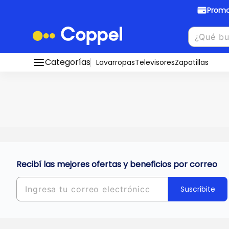
Promo
Promociones Bancarias
Crédi
Categorías
Conocé todos nuestros medios de pago
Lavarropas
Televisores
Zapatillas
Hasta
8 cu
Ver promos
muebles y
tu DNI!
¡Ahora co
Solicitá t
Recibí las mejores ofertas y beneficios por correo
Suscribite