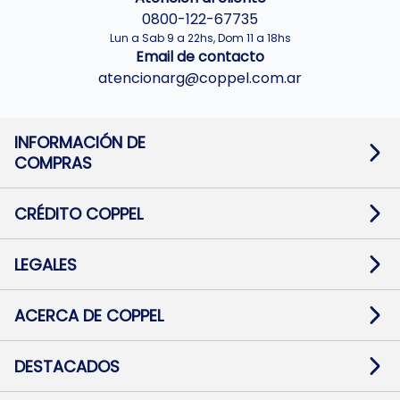
0800-122-67735
Lun a Sab 9 a 22hs, Dom 11 a 18hs
Email de contacto
atencionarg@coppel.com.ar
INFORMACIÓN DE
COMPRAS
Promociones bancarias
Cambios y devoluciones
Términos y condiciones
CRÉDITO COPPEL
Botón de arrepentimiento
Información al usuario financiero
Mapa de sitio
Información del crédito
Solicitar Crédito
LEGALES
Medios de Pago
Contacto
Pago Fácil Online
Quejas/Reclamos
Baja contratos
ACERCA DE COPPEL
Defensa al consumidor CABA
Mi Coppel Billetera
Nuestras Tiendas
Trabajá con Nosotros
DESTACADOS
Preguntas Frecuentes
Ropa
Zapatillas