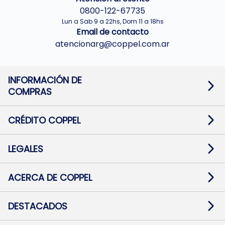
0800-122-67735
Lun a Sab 9 a 22hs, Dom 11 a 18hs
Email de contacto
atencionarg@coppel.com.ar
INFORMACIÓN DE
COMPRAS
Promociones bancarias
Cambios y devoluciones
Términos y condiciones
CRÉDITO COPPEL
Botón de arrepentimiento
Información al usuario financiero
Mapa de sitio
Información del crédito
Solicitar Crédito
LEGALES
Medios de Pago
Contacto
Pago Fácil Online
Quejas/Reclamos
Baja contratos
ACERCA DE COPPEL
Defensa al consumidor CABA
Mi Coppel Billetera
Nuestras Tiendas
Trabajá con Nosotros
DESTACADOS
Preguntas Frecuentes
Ropa
Zapatillas