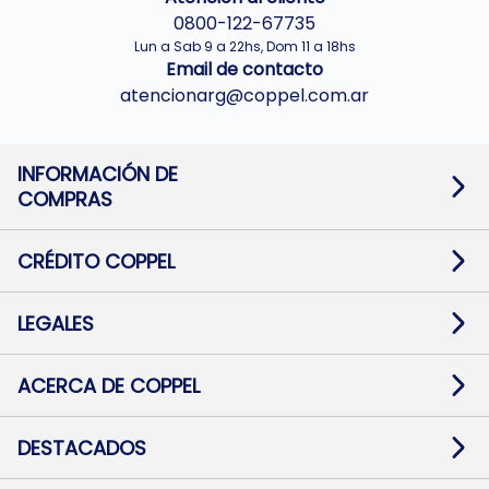
0800-122-67735
Lun a Sab 9 a 22hs, Dom 11 a 18hs
Email de contacto
atencionarg@coppel.com.ar
INFORMACIÓN DE
COMPRAS
Promociones bancarias
Cambios y devoluciones
Términos y condiciones
CRÉDITO COPPEL
Botón de arrepentimiento
Información al usuario financiero
Mapa de sitio
Información del crédito
Solicitar Crédito
LEGALES
Medios de Pago
Contacto
Pago Fácil Online
Quejas/Reclamos
Baja contratos
ACERCA DE COPPEL
Defensa al consumidor CABA
Mi Coppel Billetera
Nuestras Tiendas
Trabajá con Nosotros
DESTACADOS
Preguntas Frecuentes
Ropa
Zapatillas