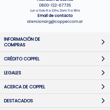
0800-122-67735
Lun a Sab 9 a 22hs, Dom 11 a 18hs
Email de contacto
atencionarg@coppel.com.ar
INFORMACIÓN DE
COMPRAS
Promociones bancarias
Cambios y devoluciones
Términos y condiciones
CRÉDITO COPPEL
Botón de arrepentimiento
Información al usuario financiero
Mapa de sitio
Información del crédito
Solicitar Crédito
LEGALES
Medios de Pago
Contacto
Pago Fácil Online
Quejas/Reclamos
Baja contratos
ACERCA DE COPPEL
Defensa al consumidor CABA
Mi Coppel Billetera
Nuestras Tiendas
Trabajá con Nosotros
DESTACADOS
Preguntas Frecuentes
Ropa
Zapatillas