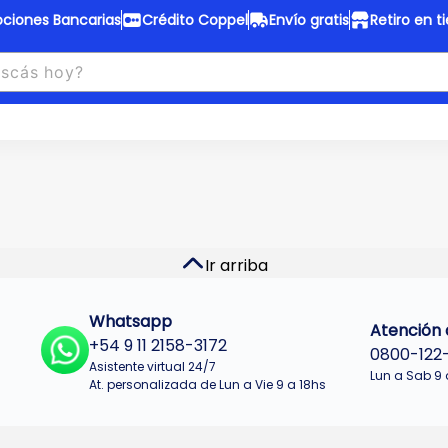
ciones Bancarias
Crédito Coppel
Envío gratis
Retiro en t
to Coppel
Envío gratis
otas fijas en ropa y 12 en
Desde
$150.000 a CABA y GB
 electrodomésticos.
¡Solo con
web.
No se realizan envios a Tu
n cuotas más bajas!
Misiones.
u Crédito
Ver productos
Ir arriba
Whatsapp
Atención a
+54 9 11 2158-3172
0800-122
Asistente virtual 24/7
Lun a Sab 9 
At. personalizada de Lun a Vie 9 a 18hs