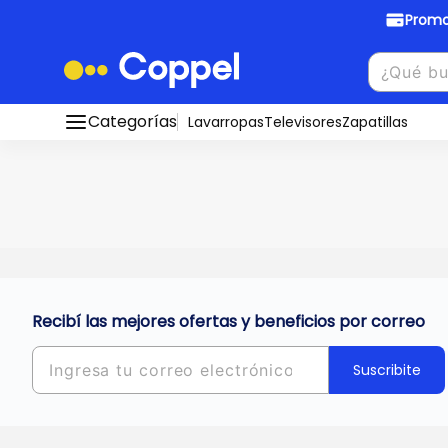
Promo
Promociones Bancarias
Crédi
Categorías
Conocé todos nuestros medios de pago
Lavarropas
Televisores
Zapatillas
Hasta
8 cu
Ver promos
muebles y
tu DNI!
¡Ahora co
Solicitá t
Recibí las mejores ofertas y beneficios por correo
Suscribite