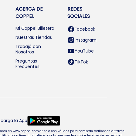
ACERCA DE
REDES
COPPEL
SOCIALES
Mi Coppel Billetera
Facebook
Nuestras Tiendas
Instagram
Trabajá con
YouTube
Nosotros
Preguntas
TikTok
Frecuentes
carga la App
entados en www.coppel.com.ar solo son válidos para compras realizadas a través
cial con fines ilustrativos, por lo que pueden variar levemente respecto al