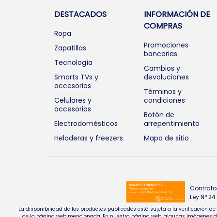
DESTACADOS
INFORMACIÓN DE
COMPRAS
Ropa
Promociones
Zapatillas
bancarias
Tecnología
Cambios y
Smarts TVs y
devoluciones
accesorios
Términos y
Celulares y
condiciones
accesorios
Botón de
Electrodomésticos
arrepentimiento
Heladeras y freezers
Mapa de sitio
Contrato
Ley N° 2
La disponibilidad de los productos publicados está sujeta a la verificación d
de la página web mencionada. En nuestra página web, algunas imágenes de pr