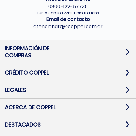
0800-122-67735
Lun a Sab 9 a 22hs, Dom 11 a 18hs
Email de contacto
atencionarg@coppel.com.ar
INFORMACIÓN DE
COMPRAS
Promociones bancarias
Cambios y devoluciones
Términos y condiciones
CRÉDITO COPPEL
Botón de arrepentimiento
Información al usuario financiero
Mapa de sitio
Información del crédito
Solicitar Crédito
LEGALES
Medios de Pago
Contacto
Pago Fácil Online
Quejas/Reclamos
Baja contratos
ACERCA DE COPPEL
Defensa al consumidor CABA
Mi Coppel Billetera
Nuestras Tiendas
Trabajá con Nosotros
DESTACADOS
Preguntas Frecuentes
Ropa
Zapatillas