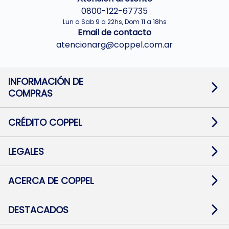
0800-122-67735
Lun a Sab 9 a 22hs, Dom 11 a 18hs
Email de contacto
atencionarg@coppel.com.ar
INFORMACIÓN DE
COMPRAS
Promociones bancarias
Cambios y devoluciones
Términos y condiciones
CRÉDITO COPPEL
Botón de arrepentimiento
Información al usuario financiero
Mapa de sitio
Información del crédito
Solicitar Crédito
LEGALES
Medios de Pago
Contacto
Pago Fácil Online
Quejas/Reclamos
Baja contratos
ACERCA DE COPPEL
Defensa al consumidor CABA
Mi Coppel Billetera
Nuestras Tiendas
Trabajá con Nosotros
DESTACADOS
Preguntas Frecuentes
Ropa
Zapatillas