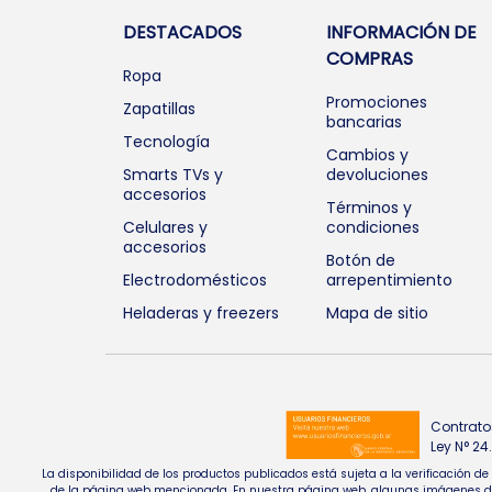
DESTACADOS
INFORMACIÓN DE
COMPRAS
Ropa
Promociones
Zapatillas
bancarias
Tecnología
Cambios y
Smarts TVs y
devoluciones
accesorios
Términos y
Celulares y
condiciones
accesorios
Botón de
Electrodomésticos
arrepentimiento
Heladeras y freezers
Mapa de sitio
Contrato
Ley N° 2
La disponibilidad de los productos publicados está sujeta a la verificación d
de la página web mencionada. En nuestra página web, algunas imágenes de pr