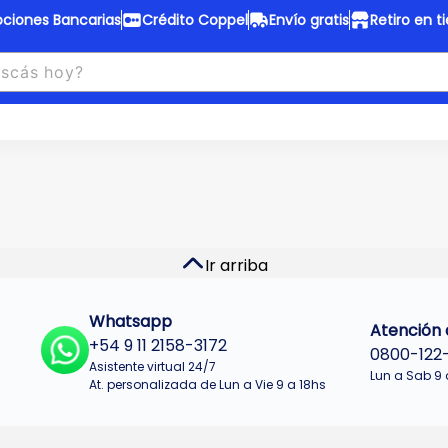
ciones Bancarias
Crédito Coppel
Envío gratis
Retiro en t
to Coppel
Envío gratis
otas fijas en ropa y 12 en
Desde
$150.000 a CABA y GB
 electrodomésticos.
¡Solo con
web.
No se realizan envios a Tu
n cuotas más bajas!
Misiones.
u Crédito
Ver productos
Ir arriba
Whatsapp
Atención a
+54 9 11 2158-3172
0800-122
Asistente virtual 24/7
Lun a Sab 9 
At. personalizada de Lun a Vie 9 a 18hs