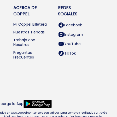
ACERCA DE
REDES
COPPEL
SOCIALES
Mi Coppel Billetera
Facebook
Nuestras Tiendas
Instagram
Trabajá con
YouTube
Nosotros
Preguntas
TikTok
Frecuentes
carga la App
entados en www.coppel.com.ar solo son válidos para compras realizadas a través
cial con fines ilustrativos, por lo que pueden variar levemente respecto al