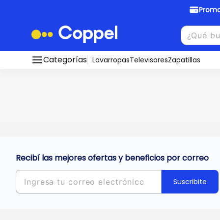
Promo
Promociones Bancarias
Crédi
Categorías
Conocé todos nuestros medios de pago
Lavarropas
Televisores
Zapatillas
Hasta
8 cu
Ver promos
muebles y
tu DNI!
¡Ahora co
Solicitá t
Recibí las mejores ofertas y beneficios por correo
Suscribite