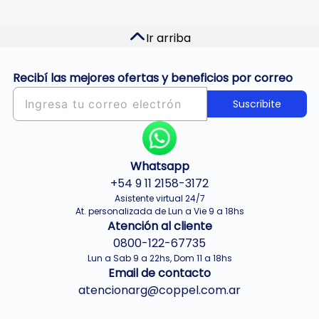
amplia variedad de soluciones
para climatizar tu casa con
comodidad. Descubrí nuestra
Ir arriba
selección de
electrodomésticos de
climatización
para que disfrutes de
Recibí las mejores ofertas y beneficios por correo
un ambiente cálido todo el
Suscribite
invierno.
Elegí el calefactor ideal
para tu espacio
Los calefactores eléctricos y a gas
Whatsapp
son una excelente alternativa para
+54 9 11 2158-3172
combatir las bajas temperaturas.
Asistente virtual 24/7
Hoy en día, muchos modelos
At. personalizada de Lun a Vie 9 a 18hs
Atención al cliente
incluyen termostato regulable,
0800-122-67735
apagado automático y modo de
Lun a Sab 9 a 22hs, Dom 11 a 18hs
bajo consumo para brindarte
Email de contacto
mayor seguridad.
atencionarg@coppel.com.ar
Si buscás una opción accesible, el