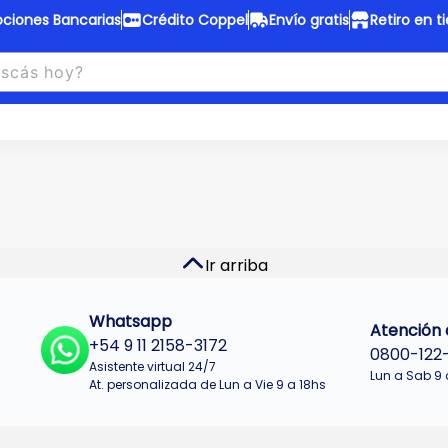
ciones Bancarias
Crédito Coppel
Envío gratis
Retiro en t
to Coppel
Envío gratis
otas fijas en ropa y 12 en
Desde
$150.000 a CABA y GB
 electrodomésticos.
¡Solo con
web.
No se realizan envios a Tu
n cuotas más bajas!
Misiones.
u Crédito
Ver productos
Ir arriba
Whatsapp
Atención a
+54 9 11 2158-3172
0800-122
Asistente virtual 24/7
Lun a Sab 9 
At. personalizada de Lun a Vie 9 a 18hs