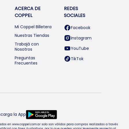
ACERCA DE
REDES
COPPEL
SOCIALES
Mi Coppel Billetera
Facebook
Nuestras Tiendas
Instagram
Trabajá con
YouTube
Nosotros
Preguntas
TikTok
Frecuentes
carga la App
entados en www.coppel.com.ar solo son válidos para compras realizadas a través
cial con fines ilustrativos, por lo que pueden variar levemente respecto al