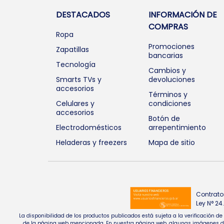
DESTACADOS
INFORMACIÓN DE
COMPRAS
Ropa
Promociones
Zapatillas
bancarias
Tecnología
Cambios y
Smarts TVs y
devoluciones
accesorios
Términos y
Celulares y
condiciones
accesorios
Botón de
Electrodomésticos
arrepentimiento
Heladeras y freezers
Mapa de sitio
Contrato
Ley N° 2
La disponibilidad de los productos publicados está sujeta a la verificación d
de la página web mencionada. En nuestra página web, algunas imágenes de pr