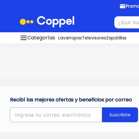
Promo
Promociones Bancarias
Crédi
Categorías
Conocé todos nuestros medios de pago
Lavarropas
Televisores
Zapatillas
Hasta
8 cu
Ver promos
muebles y
tu DNI!
¡Ahora co
Solicitá t
Recibí las mejores ofertas y beneficios por correo
Suscribite