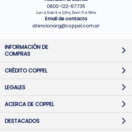
0800-122-67735
Lun a Sab 9 a 22hs, Dom 11 a 18hs
Email de contacto
atencionarg@coppel.com.ar
INFORMACIÓN DE
COMPRAS
Promociones bancarias
Cambios y devoluciones
Términos y condiciones
CRÉDITO COPPEL
Botón de arrepentimiento
Información al usuario financiero
Mapa de sitio
Información del crédito
Solicitar Crédito
LEGALES
Medios de Pago
Contacto
Pago Fácil Online
Quejas/Reclamos
Baja contratos
ACERCA DE COPPEL
Defensa al consumidor CABA
Mi Coppel Billetera
Nuestras Tiendas
Trabajá con Nosotros
DESTACADOS
Preguntas Frecuentes
Ropa
Zapatillas