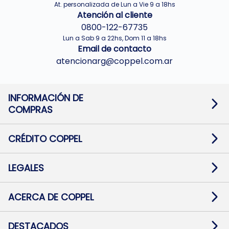
At. personalizada de Lun a Vie 9 a 18hs
Atención al cliente
0800-122-67735
Lun a Sab 9 a 22hs, Dom 11 a 18hs
Email de contacto
atencionarg@coppel.com.ar
INFORMACIÓN DE
COMPRAS
Promociones bancarias
Cambios y devoluciones
Términos y condiciones
CRÉDITO COPPEL
Botón de arrepentimiento
Información al usuario financiero
Mapa de sitio
Información del crédito
Solicitar Crédito
LEGALES
Medios de Pago
Contacto
Pago Fácil Online
Quejas/Reclamos
Baja contratos
ACERCA DE COPPEL
Defensa al consumidor CABA
Mi Coppel Billetera
Nuestras Tiendas
Trabajá con Nosotros
DESTACADOS