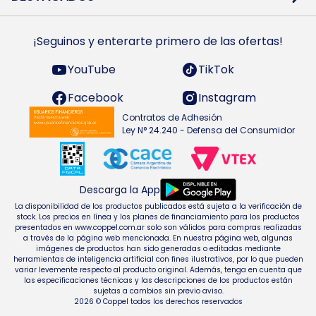
Preguntas Frecuentes
Ropa
Zapatillas
Tecnología
¡Seguinos y enterarte primero de las ofertas!
Smarts TVs y accesorios
Celulares y accesorios
Electrodomésticos
YouTube
TikTok
Heladeras y freezers
Facebook
Instagram
Contratos de Adhesión
Ley N° 24.240 - Defensa del Consumidor
Descarga la App
La disponibilidad de los productos publicados está sujeta a la verificación de
stock. Los precios en línea y los planes de financiamiento para los productos
presentados en www.coppel.com.ar solo son válidos para compras realizadas
a través de la página web mencionada. En nuestra página web, algunas
imágenes de productos han sido generadas o editadas mediante
herramientas de inteligencia artificial con fines ilustrativos, por lo que pueden
variar levemente respecto al producto original. Además, tenga en cuenta que
las especificaciones técnicas y las descripciones de los productos están
sujetas a cambios sin previo aviso.
2026 © Coppel todos los derechos reservados