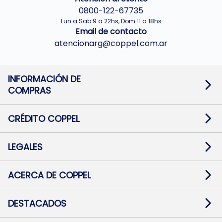
0800-122-67735
Lun a Sab 9 a 22hs, Dom 11 a 18hs
Email de contacto
atencionarg@coppel.com.ar
INFORMACIÓN DE
COMPRAS
Promociones bancarias
Cambios y devoluciones
Términos y condiciones
CRÉDITO COPPEL
Botón de arrepentimiento
Información al usuario financiero
Mapa de sitio
Información del crédito
Solicitar Crédito
LEGALES
Medios de Pago
Contacto
Pago Fácil Online
Quejas/Reclamos
Baja contratos
ACERCA DE COPPEL
Defensa al consumidor CABA
Mi Coppel Billetera
Nuestras Tiendas
Trabajá con Nosotros
DESTACADOS
Preguntas Frecuentes
Ropa
Zapatillas