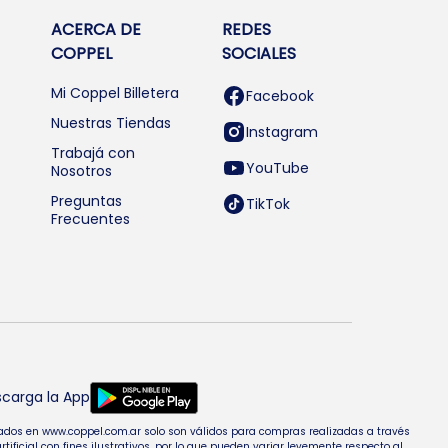
ACERCA DE
REDES
COPPEL
SOCIALES
Mi Coppel Billetera
Facebook
Nuestras Tiendas
Instagram
Trabajá con
YouTube
Nosotros
Preguntas
TikTok
Frecuentes
carga la App
entados en www.coppel.com.ar solo son válidos para compras realizadas a través
cial con fines ilustrativos, por lo que pueden variar levemente respecto al