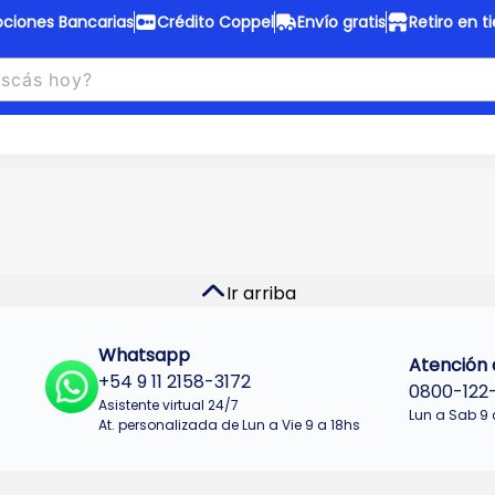
ciones Bancarias
Crédito Coppel
Envío gratis
Retiro en t
to Coppel
Envío gratis
otas fijas en ropa y 12 en
Desde
$150.000 a CABA y GB
 electrodomésticos.
¡Solo con
web.
No se realizan envios a Tu
n cuotas más bajas!
Misiones.
u Crédito
Ver productos
Ir arriba
Whatsapp
Atención a
+54 9 11 2158-3172
0800-122
Asistente virtual 24/7
Lun a Sab 9 
At. personalizada de Lun a Vie 9 a 18hs