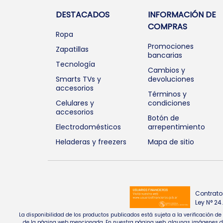
DESTACADOS
INFORMACIÓN DE
COMPRAS
Ropa
Promociones
Zapatillas
bancarias
Tecnología
Cambios y
Smarts TVs y
devoluciones
accesorios
Términos y
Celulares y
condiciones
accesorios
Botón de
Electrodomésticos
arrepentimiento
Heladeras y freezers
Mapa de sitio
Contrato
Ley N° 2
La disponibilidad de los productos publicados está sujeta a la verificación d
de la página web mencionada. En nuestra página web, algunas imágenes de pr