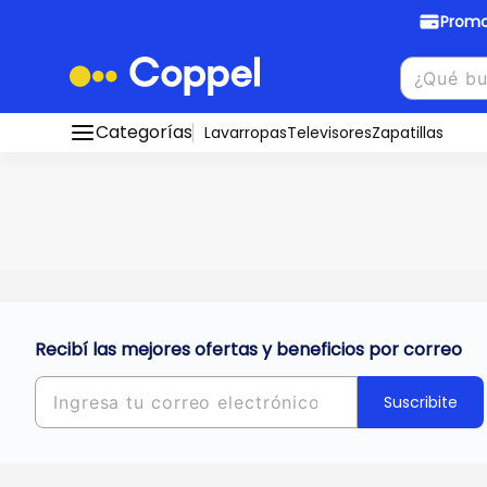
Promo
Promociones Bancarias
Crédi
Categorías
Conocé todos nuestros medios de pago
Lavarropas
Televisores
Zapatillas
Hasta
8 cu
Ver promos
muebles y
tu DNI!
¡Ahora co
Solicitá t
Recibí las mejores ofertas y beneficios por correo
Suscribite