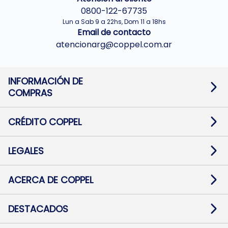
0800-122-67735
Lun a Sab 9 a 22hs, Dom 11 a 18hs
Email de contacto
atencionarg@coppel.com.ar
INFORMACIÓN DE
COMPRAS
Promociones bancarias
Cambios y devoluciones
Términos y condiciones
CRÉDITO COPPEL
Botón de arrepentimiento
Información al usuario financiero
Mapa de sitio
Información del crédito
Solicitar Crédito
LEGALES
Medios de Pago
Contacto
Pago Fácil Online
Quejas/Reclamos
Baja contratos
ACERCA DE COPPEL
Defensa al consumidor CABA
Mi Coppel Billetera
Nuestras Tiendas
Trabajá con Nosotros
DESTACADOS
Preguntas Frecuentes
Ropa
Zapatillas