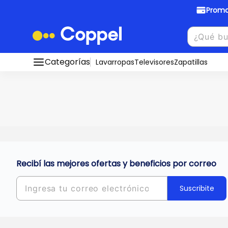
Promo
Promociones Bancarias
Crédi
Categorías
Conocé todos nuestros medios de pago
Lavarropas
Televisores
Zapatillas
Hasta
8 cu
Ver promos
muebles y
tu DNI!
¡Ahora co
Solicitá t
Recibí las mejores ofertas y beneficios por correo
Suscribite