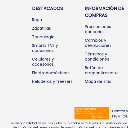
DESTACADOS
INFORMACIÓN DE
COMPRAS
Ropa
Promociones
Zapatillas
bancarias
Tecnología
Cambios y
Smarts TVs y
devoluciones
accesorios
Términos y
Celulares y
condiciones
accesorios
Botón de
Electrodomésticos
arrepentimiento
Heladeras y freezers
Mapa de sitio
Contrato
Ley N° 2
La disponibilidad de los productos publicados está sujeta a la verificación d
de la página web mencionada. En nuestra página web, algunas imágenes de pr