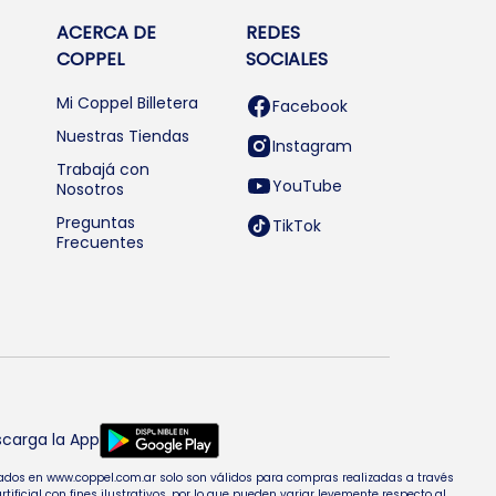
ACERCA DE
REDES
COPPEL
SOCIALES
Mi Coppel Billetera
Facebook
Nuestras Tiendas
Instagram
Trabajá con
YouTube
Nosotros
Preguntas
TikTok
Frecuentes
carga la App
entados en www.coppel.com.ar solo son válidos para compras realizadas a través
cial con fines ilustrativos, por lo que pueden variar levemente respecto al