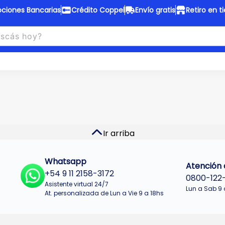
ciones Bancarias
Crédito Coppel
Envío gratis
Retiro en t
to Coppel
Envío gratis
otas fijas en ropa y 12 en
Desde
$150.000 a CABA y GB
 electrodomésticos.
¡Solo con
web.
No se realizan envios a Tu
n cuotas más bajas!
Misiones.
u Crédito
Ver productos
Ir arriba
Whatsapp
Atención a
+54 9 11 2158-3172
0800-122
Asistente virtual 24/7
Lun a Sab 9 
At. personalizada de Lun a Vie 9 a 18hs