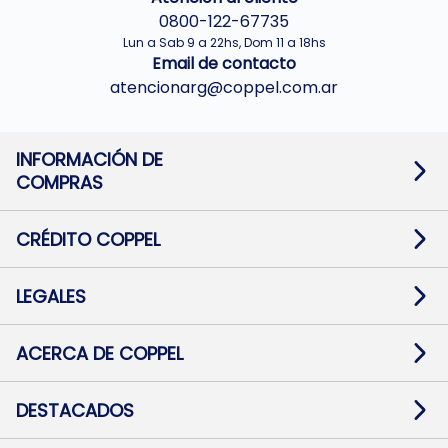
0800-122-67735
Lun a Sab 9 a 22hs, Dom 11 a 18hs
Email de contacto
atencionarg@coppel.com.ar
INFORMACIÓN DE
COMPRAS
Promociones bancarias
Cambios y devoluciones
Términos y condiciones
CRÉDITO COPPEL
Botón de arrepentimiento
Información al usuario financiero
Mapa de sitio
Información del crédito
Solicitar Crédito
LEGALES
Medios de Pago
Contacto
Pago Fácil Online
Quejas/Reclamos
Baja contratos
ACERCA DE COPPEL
Defensa al consumidor CABA
Mi Coppel Billetera
Nuestras Tiendas
Trabajá con Nosotros
DESTACADOS
Preguntas Frecuentes
Ropa
Zapatillas