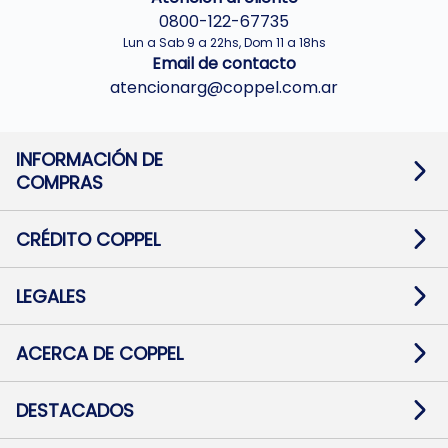
0800-122-67735
Lun a Sab 9 a 22hs, Dom 11 a 18hs
Email de contacto
atencionarg@coppel.com.ar
INFORMACIÓN DE
COMPRAS
Promociones bancarias
Cambios y devoluciones
Términos y condiciones
CRÉDITO COPPEL
Botón de arrepentimiento
Información al usuario financiero
Mapa de sitio
Información del crédito
Solicitar Crédito
LEGALES
Medios de Pago
Contacto
Pago Fácil Online
Quejas/Reclamos
Baja contratos
ACERCA DE COPPEL
Defensa al consumidor CABA
Mi Coppel Billetera
Nuestras Tiendas
Trabajá con Nosotros
DESTACADOS
Preguntas Frecuentes
Ropa
Zapatillas