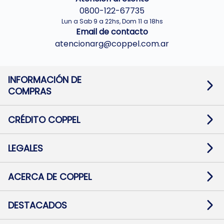
0800-122-67735
Lun a Sab 9 a 22hs, Dom 11 a 18hs
Email de contacto
atencionarg@coppel.com.ar
INFORMACIÓN DE
COMPRAS
Promociones bancarias
Cambios y devoluciones
Términos y condiciones
CRÉDITO COPPEL
Botón de arrepentimiento
Información al usuario financiero
Mapa de sitio
Información del crédito
Solicitar Crédito
LEGALES
Medios de Pago
Contacto
Pago Fácil Online
Quejas/Reclamos
Baja contratos
ACERCA DE COPPEL
Defensa al consumidor CABA
Mi Coppel Billetera
Nuestras Tiendas
Trabajá con Nosotros
DESTACADOS
Preguntas Frecuentes
Ropa
Zapatillas