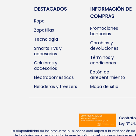
DESTACADOS
INFORMACIÓN DE
COMPRAS
Ropa
Promociones
Zapatillas
bancarias
Tecnología
Cambios y
Smarts TVs y
devoluciones
accesorios
Términos y
Celulares y
condiciones
accesorios
Botón de
Electrodomésticos
arrepentimiento
Heladeras y freezers
Mapa de sitio
Contrato
Ley N° 2
La disponibilidad de los productos publicados está sujeta a la verificación d
de la página web mencionada. En nuestra página web, algunas imágenes de pr