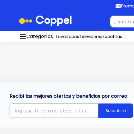
Promo
Promociones Bancarias
Crédi
Categorías
Conocé todos nuestros medios de pago
Lavarropas
Televisores
Zapatillas
Hasta
8 cu
Ver promos
muebles y
tu DNI!
¡Ahora co
Solicitá t
Recibí las mejores ofertas y beneficios por correo
Suscribite