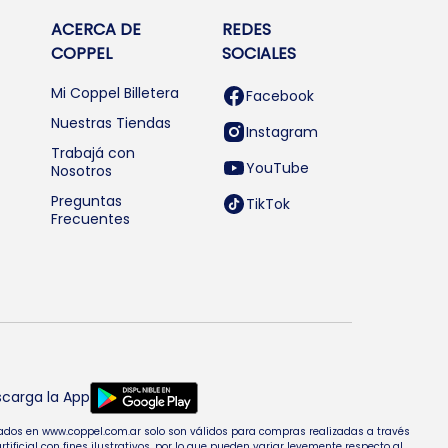
ACERCA DE
REDES
COPPEL
SOCIALES
Mi Coppel Billetera
Facebook
Nuestras Tiendas
Instagram
Trabajá con
YouTube
Nosotros
Preguntas
TikTok
Frecuentes
carga la App
entados en www.coppel.com.ar solo son válidos para compras realizadas a través
cial con fines ilustrativos, por lo que pueden variar levemente respecto al