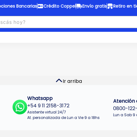
ciones Bancarias
Crédito Coppel
Envío gratis
Retiro en t
to Coppel
Envío gratis
otas fijas en ropa y 12 en
Desde
$150.000 a CABA y GB
 electrodomésticos.
¡Solo con
web.
No se realizan envios a Tu
n cuotas más bajas!
Misiones.
u Crédito
Ver productos
Ir arriba
Whatsapp
Atención a
+54 9 11 2158-3172
0800-122
Asistente virtual 24/7
Lun a Sab 9 
At. personalizada de Lun a Vie 9 a 18hs