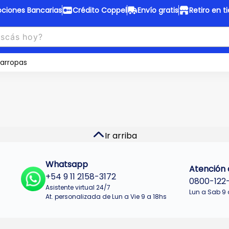
ciones Bancarias
Crédito Coppel
Envío gratis
Retiro en t
to Coppel
Envío gratis
otas fijas en ropa y 12 en
arropas
Desde
$150.000 a CABA y GB
 electrodomésticos.
¡Solo con
web.
No se realizan envios a Tu
n cuotas más bajas!
Misiones.
u Crédito
Ver productos
Ir arriba
Whatsapp
Atención a
+54 9 11 2158-3172
0800-122
Asistente virtual 24/7
Lun a Sab 9 
At. personalizada de Lun a Vie 9 a 18hs