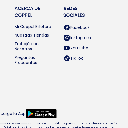
ACERCA DE
REDES
COPPEL
SOCIALES
Mi Coppel Billetera
Facebook
Nuestras Tiendas
Instagram
Trabajá con
YouTube
Nosotros
Preguntas
TikTok
Frecuentes
carga la App
entados en www.coppel.com.ar solo son válidos para compras realizadas a través
cial con fines ilustrativos, por lo que pueden variar levemente respecto al