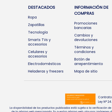
DESTACADOS
INFORMACIÓN DE
COMPRAS
Ropa
Promociones
Zapatillas
bancarias
Tecnología
Cambios y
Smarts TVs y
devoluciones
accesorios
Términos y
Celulares y
condiciones
accesorios
Botón de
Electrodomésticos
arrepentimiento
Heladeras y freezers
Mapa de sitio
Contrato
Ley N° 2
La disponibilidad de los productos publicados está sujeta a la verificación d
de la página web mencionada. En nuestra página web, algunas imágenes de pr