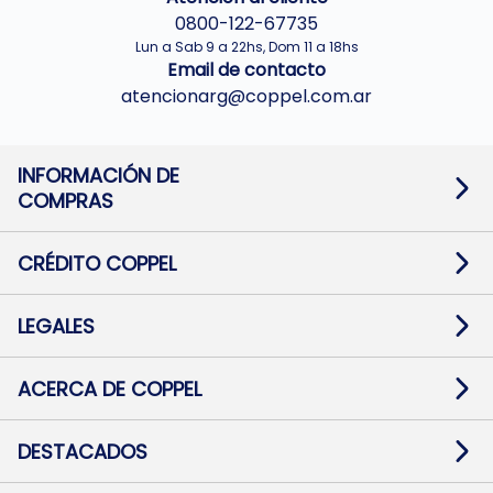
0800-122-67735
Lun a Sab 9 a 22hs, Dom 11 a 18hs
Email de contacto
atencionarg@coppel.com.ar
INFORMACIÓN DE
COMPRAS
Promociones bancarias
Cambios y devoluciones
Términos y condiciones
CRÉDITO COPPEL
Botón de arrepentimiento
Información al usuario financiero
Mapa de sitio
Información del crédito
Solicitar Crédito
LEGALES
Medios de Pago
Contacto
Pago Fácil Online
Quejas/Reclamos
Baja contratos
ACERCA DE COPPEL
Defensa al consumidor CABA
Mi Coppel Billetera
Nuestras Tiendas
Trabajá con Nosotros
DESTACADOS
Preguntas Frecuentes
Ropa
Zapatillas