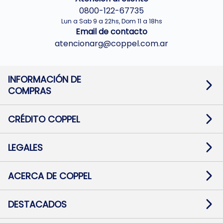
0800-122-67735
Lun a Sab 9 a 22hs, Dom 11 a 18hs
Email de contacto
atencionarg@coppel.com.ar
INFORMACIÓN DE
COMPRAS
Promociones bancarias
Cambios y devoluciones
Términos y condiciones
CRÉDITO COPPEL
Botón de arrepentimiento
Información al usuario financiero
Mapa de sitio
Información del crédito
Solicitar Crédito
LEGALES
Medios de Pago
Contacto
Pago Fácil Online
Quejas/Reclamos
Baja contratos
ACERCA DE COPPEL
Defensa al consumidor CABA
Mi Coppel Billetera
Nuestras Tiendas
Trabajá con Nosotros
DESTACADOS
Preguntas Frecuentes
Ropa
Zapatillas