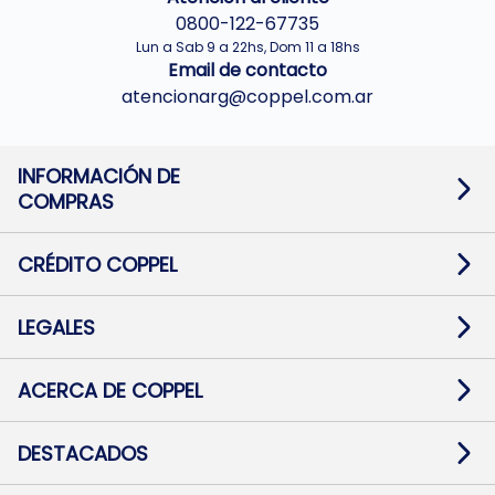
0800-122-67735
Lun a Sab 9 a 22hs, Dom 11 a 18hs
Email de contacto
atencionarg@coppel.com.ar
INFORMACIÓN DE
COMPRAS
Promociones bancarias
Cambios y devoluciones
Términos y condiciones
CRÉDITO COPPEL
Botón de arrepentimiento
Información al usuario financiero
Mapa de sitio
Información del crédito
Solicitar Crédito
LEGALES
Medios de Pago
Contacto
Pago Fácil Online
Quejas/Reclamos
Baja contratos
ACERCA DE COPPEL
Defensa al consumidor CABA
Mi Coppel Billetera
Nuestras Tiendas
Trabajá con Nosotros
DESTACADOS
Preguntas Frecuentes
Ropa
Zapatillas