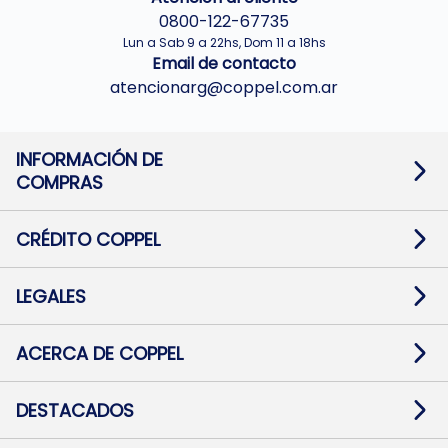
0800-122-67735
Lun a Sab 9 a 22hs, Dom 11 a 18hs
Email de contacto
atencionarg@coppel.com.ar
INFORMACIÓN DE
COMPRAS
Promociones bancarias
Cambios y devoluciones
Términos y condiciones
CRÉDITO COPPEL
Botón de arrepentimiento
Información al usuario financiero
Mapa de sitio
Información del crédito
Solicitar Crédito
LEGALES
Medios de Pago
Contacto
Pago Fácil Online
Quejas/Reclamos
Baja contratos
ACERCA DE COPPEL
Defensa al consumidor CABA
Mi Coppel Billetera
Nuestras Tiendas
Trabajá con Nosotros
DESTACADOS
Preguntas Frecuentes
Ropa
Zapatillas