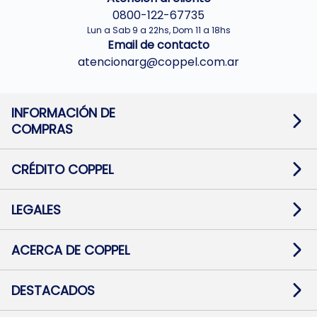
0800-122-67735
Lun a Sab 9 a 22hs, Dom 11 a 18hs
Email de contacto
atencionarg@coppel.com.ar
INFORMACIÓN DE
COMPRAS
Promociones bancarias
Cambios y devoluciones
Términos y condiciones
CRÉDITO COPPEL
Botón de arrepentimiento
Información al usuario financiero
Mapa de sitio
Información del crédito
Solicitar Crédito
LEGALES
Medios de Pago
Contacto
Pago Fácil Online
Quejas/Reclamos
Baja contratos
ACERCA DE COPPEL
Defensa al consumidor CABA
Mi Coppel Billetera
Nuestras Tiendas
Trabajá con Nosotros
DESTACADOS
Preguntas Frecuentes
Ropa
Zapatillas