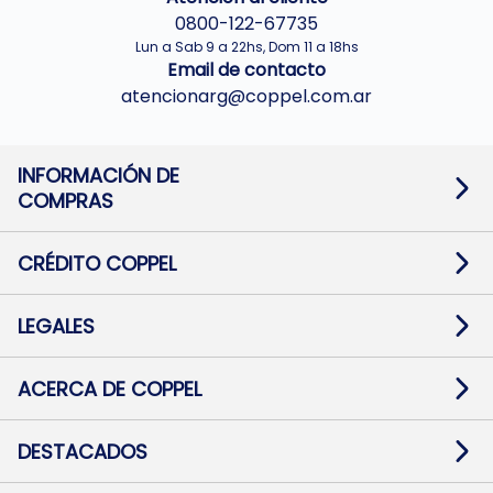
0800-122-67735
Lun a Sab 9 a 22hs, Dom 11 a 18hs
Email de contacto
atencionarg@coppel.com.ar
INFORMACIÓN DE
COMPRAS
Promociones bancarias
Cambios y devoluciones
Términos y condiciones
CRÉDITO COPPEL
Botón de arrepentimiento
Información al usuario financiero
Mapa de sitio
Información del crédito
Solicitar Crédito
LEGALES
Medios de Pago
Contacto
Pago Fácil Online
Quejas/Reclamos
Baja contratos
ACERCA DE COPPEL
Defensa al consumidor CABA
Mi Coppel Billetera
Nuestras Tiendas
Trabajá con Nosotros
DESTACADOS
Preguntas Frecuentes
Ropa
Zapatillas