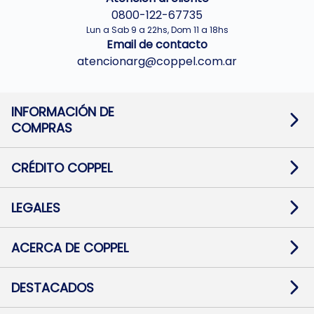
0800-122-67735
Lun a Sab 9 a 22hs, Dom 11 a 18hs
Email de contacto
atencionarg@coppel.com.ar
INFORMACIÓN DE
COMPRAS
Promociones bancarias
Cambios y devoluciones
Términos y condiciones
CRÉDITO COPPEL
Botón de arrepentimiento
Información al usuario financiero
Mapa de sitio
Información del crédito
Solicitar Crédito
LEGALES
Medios de Pago
Contacto
Pago Fácil Online
Quejas/Reclamos
Baja contratos
ACERCA DE COPPEL
Defensa al consumidor CABA
Mi Coppel Billetera
Nuestras Tiendas
Trabajá con Nosotros
DESTACADOS
Preguntas Frecuentes
Ropa
Zapatillas