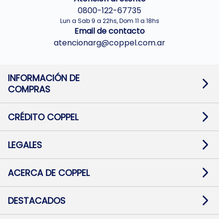
0800-122-67735
Lun a Sab 9 a 22hs, Dom 11 a 18hs
Email de contacto
atencionarg@coppel.com.ar
INFORMACIÓN DE
COMPRAS
Promociones bancarias
Cambios y devoluciones
Términos y condiciones
CRÉDITO COPPEL
Botón de arrepentimiento
Información al usuario financiero
Mapa de sitio
Información del crédito
Solicitar Crédito
LEGALES
Medios de Pago
Contacto
Pago Fácil Online
Quejas/Reclamos
Baja contratos
ACERCA DE COPPEL
Defensa al consumidor CABA
Mi Coppel Billetera
Nuestras Tiendas
Trabajá con Nosotros
DESTACADOS
Preguntas Frecuentes
Ropa
Zapatillas