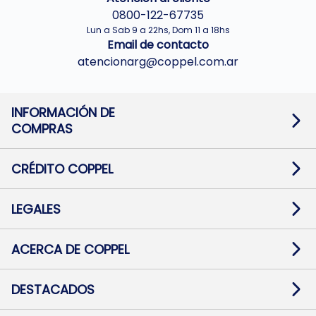
0800-122-67735
Lun a Sab 9 a 22hs, Dom 11 a 18hs
Email de contacto
atencionarg@coppel.com.ar
INFORMACIÓN DE
COMPRAS
Promociones bancarias
Cambios y devoluciones
Términos y condiciones
CRÉDITO COPPEL
Botón de arrepentimiento
Información al usuario financiero
Mapa de sitio
Información del crédito
Solicitar Crédito
LEGALES
Medios de Pago
Contacto
Pago Fácil Online
Quejas/Reclamos
Baja contratos
ACERCA DE COPPEL
Defensa al consumidor CABA
Mi Coppel Billetera
Nuestras Tiendas
Trabajá con Nosotros
DESTACADOS
Preguntas Frecuentes
Ropa
Zapatillas