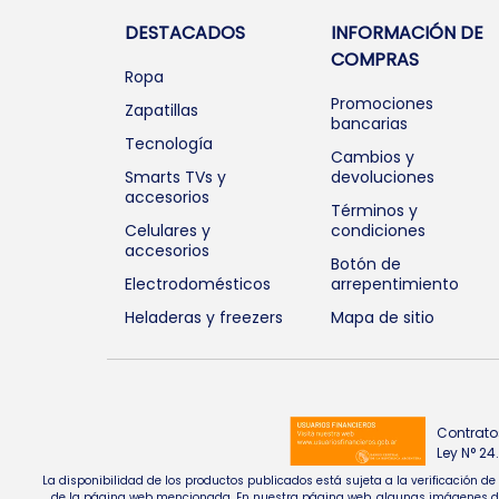
DESTACADOS
INFORMACIÓN DE
COMPRAS
Ropa
Promociones
Zapatillas
bancarias
Tecnología
Cambios y
Smarts TVs y
devoluciones
accesorios
Términos y
Celulares y
condiciones
accesorios
Botón de
Electrodomésticos
arrepentimiento
Heladeras y freezers
Mapa de sitio
Contrato
Ley N° 2
La disponibilidad de los productos publicados está sujeta a la verificación d
de la página web mencionada. En nuestra página web, algunas imágenes de pr