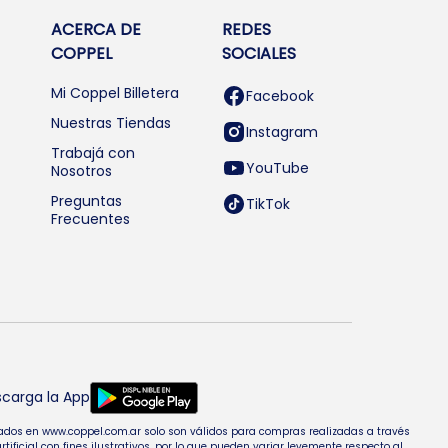
ACERCA DE
REDES
COPPEL
SOCIALES
Mi Coppel Billetera
Facebook
Nuestras Tiendas
Instagram
Trabajá con
YouTube
Nosotros
Preguntas
TikTok
Frecuentes
carga la App
entados en www.coppel.com.ar solo son válidos para compras realizadas a través
cial con fines ilustrativos, por lo que pueden variar levemente respecto al