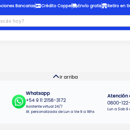
ciones Bancarias
Crédito Coppel
Envío gratis
Retiro en t
to Coppel
Envío gratis
otas fijas en ropa y 12 en
Desde
$150.000 a CABA y GB
 electrodomésticos.
¡Solo con
web.
No se realizan envios a Tu
n cuotas más bajas!
Misiones.
u Crédito
Ver productos
Ir arriba
Whatsapp
Atención a
+54 9 11 2158-3172
0800-122
Asistente virtual 24/7
Lun a Sab 9 
At. personalizada de Lun a Vie 9 a 18hs