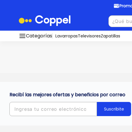
Promo
Promociones Bancarias
Crédi
Categorías
Conocé todos nuestros medios de pago
Lavarropas
Televisores
Zapatillas
Hasta
8 cu
Ver promos
muebles y
tu DNI!
¡Ahora co
Solicitá t
Recibí las mejores ofertas y beneficios por correo
Suscribite