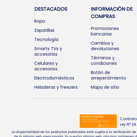
DESTACADOS
INFORMACIÓN DE
COMPRAS
Ropa
Promociones
Zapatillas
bancarias
Tecnología
Cambios y
Smarts TVs y
devoluciones
accesorios
Términos y
Celulares y
condiciones
accesorios
Botón de
Electrodomésticos
arrepentimiento
Heladeras y freezers
Mapa de sitio
Contrato
Ley N° 2
La disponibilidad de los productos publicados está sujeta a la verificación d
de la página web mencionada. En nuestra página web, algunas imágenes de pr