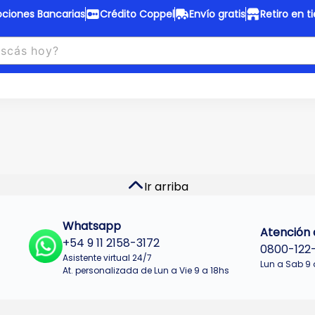
ciones Bancarias
Crédito Coppel
Envío gratis
Retiro en t
to Coppel
Envío gratis
otas fijas en ropa y 12 en
Desde
$150.000 a CABA y GB
 electrodomésticos.
¡Solo con
web.
No se realizan envios a Tu
n cuotas más bajas!
Misiones.
u Crédito
Ver productos
Ir arriba
Whatsapp
Atención a
+54 9 11 2158-3172
0800-122
Asistente virtual 24/7
Lun a Sab 9 
At. personalizada de Lun a Vie 9 a 18hs