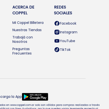
ACERCA DE
REDES
COPPEL
SOCIALES
Mi Coppel Billetera
Facebook
Nuestras Tiendas
Instagram
Trabajá con
YouTube
Nosotros
Preguntas
TikTok
Frecuentes
carga la App
entados en www.coppel.com.ar solo son válidos para compras realizadas a través
cial con fines ilustrativos, por lo que pueden variar levemente respecto al