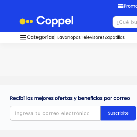
Promo
Promociones Bancarias
Crédi
Categorías
Conocé todos nuestros medios de pago
Lavarropas
Televisores
Zapatillas
Hasta
8 cu
Ver promos
muebles y
tu DNI!
¡Ahora co
Solicitá t
Recibí las mejores ofertas y beneficios por correo
Suscribite