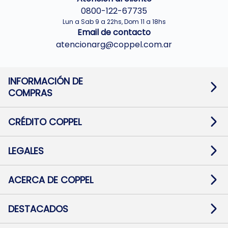
0800-122-67735
Lun a Sab 9 a 22hs, Dom 11 a 18hs
Email de contacto
atencionarg@coppel.com.ar
INFORMACIÓN DE
COMPRAS
Promociones bancarias
Cambios y devoluciones
Términos y condiciones
CRÉDITO COPPEL
Botón de arrepentimiento
Información al usuario financiero
Mapa de sitio
Información del crédito
Solicitar Crédito
LEGALES
Medios de Pago
Contacto
Pago Fácil Online
Quejas/Reclamos
Baja contratos
ACERCA DE COPPEL
Defensa al consumidor CABA
Mi Coppel Billetera
Nuestras Tiendas
Trabajá con Nosotros
DESTACADOS
Preguntas Frecuentes
Ropa
Zapatillas