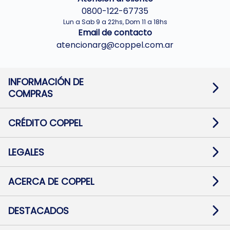
0800-122-67735
Lun a Sab 9 a 22hs, Dom 11 a 18hs
Email de contacto
atencionarg@coppel.com.ar
INFORMACIÓN DE
COMPRAS
Promociones bancarias
Cambios y devoluciones
Términos y condiciones
CRÉDITO COPPEL
Botón de arrepentimiento
Información al usuario financiero
Mapa de sitio
Información del crédito
Solicitar Crédito
LEGALES
Medios de Pago
Contacto
Pago Fácil Online
Quejas/Reclamos
Baja contratos
ACERCA DE COPPEL
Defensa al consumidor CABA
Mi Coppel Billetera
Nuestras Tiendas
Trabajá con Nosotros
DESTACADOS
Preguntas Frecuentes
Ropa
Zapatillas